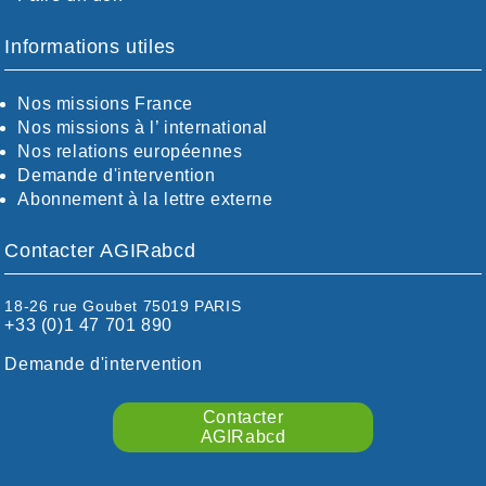
BOUCHES-DU-RHÖNE / ALPES
CHARENTE-MARITIME
Informations utiles
CÖTE-D'OR
CÖTES-D'ARMOR
Nos missions France
DORDOGNE
Nos missions à l’ international
DRÖME / ARDÈCHE
Nos relations européennes
ESSONNE
Demande d'intervention
EURE-ET-LOIR
Abonnement à la lettre externe
EURE/SEINE-MARITIME
FINISTÈRE
Contacter AGIRabcd
GARD
HAUTE-GARONNE
HAUTES-PYRÉNÉES
18-26 rue Goubet 75019 PARIS
+33 (0)1 47 701 890
HÉRAULT
ILLE ET VILAINE
Demande d'intervention
ISÈRE
LIMOUSIN
Contacter
LOIRE
AGIRabcd
LOIRE / OCÉAN
LOT