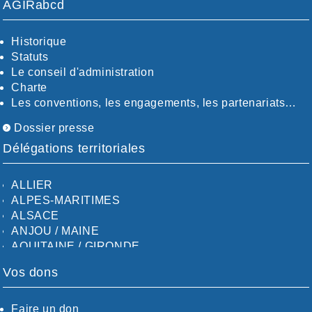
AGIRabcd
Historique
Statuts
Le conseil d'administration
Charte
Les conventions, les engagements, les partenariats…
Dossier presse
Délégations territoriales
ALLIER
ALPES-MARITIMES
ALSACE
ANJOU / MAINE
AQUITAINE / GIRONDE
AQUITAINE / SUD
Vos dons
AUDE
AUVERGNE / SUD
CALVADOS-ORNE
Faire un don