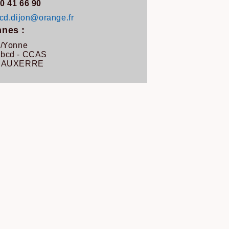
0 41 66 90
cd.dijon@orange.fr
nes :
e/Yonne
bcd - CCAS
0 AUXERRE