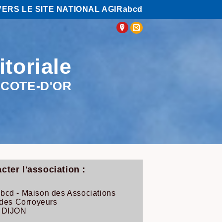
VERS LE SITE NATIONAL AGIRabcd
itoriale
COTE-D'OR
cter l'association :
bcd - Maison des Associations
 des Corroyeurs
 DIJON