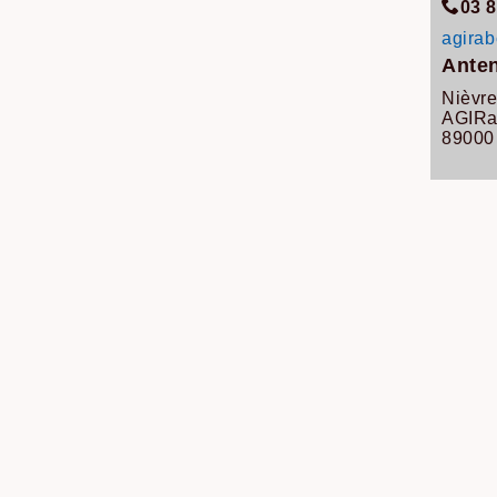
03 8
agirab
Anten
Nièvr
AGIRa
8900