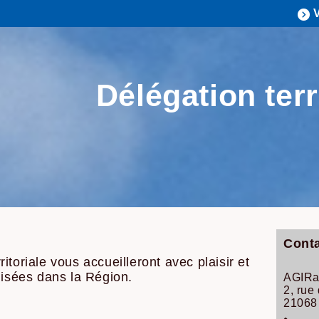
Délégation terr
Conta
toriale vous accueilleront avec plaisir et
lisées dans la Région.
AGIRa
2, rue
21068